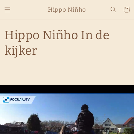
Skip to
Hippo Niñho
content
Cart
Hippo Niñho In de
kijker