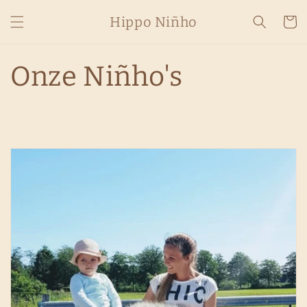
Skip to
Hippo Niñho
content
Cart
Onze Niñho's