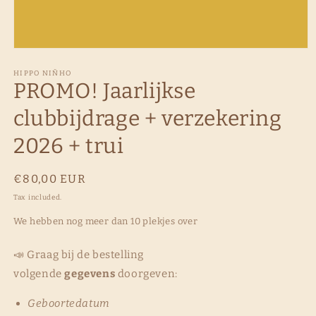
Open
media
1
HIPPO NIÑHO
PROMO! Jaarlijkse
in
modal
clubbijdrage + verzekering
2026 + trui
Regular
€80,00 EUR
price
Tax included.
We hebben nog meer dan 10 plekjes over
📣 Graag bij de bestelling
volgende
gegevens
doorgeven:
Geboortedatum