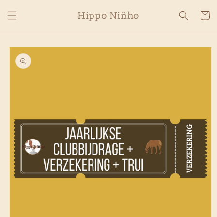
Skip to
Hippo Niñho
content
Cart
Skip to
product
information