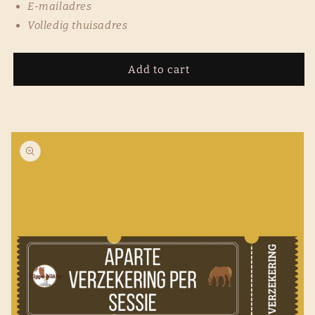
E-mailadres
Volledig thuisadres
Add to cart